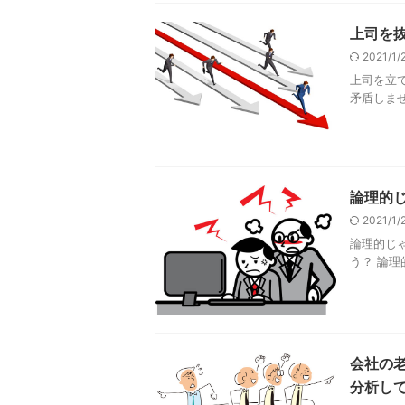
上司を
2021/1
上司を立
矛盾しませ
論理的
2021/1
論理的じ
う？ 論理
会社の
分析し