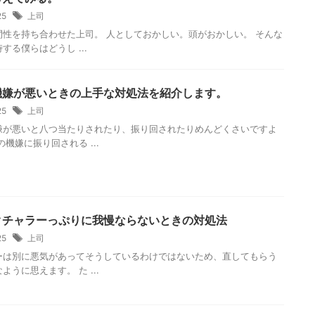
/25
上司
間性を持ち合わせた上司。 人としておかしい。頭がおかしい。 そんな
する僕らはどうし ...
機嫌が悪いときの上手な対処法を紹介します。
/25
上司
嫌が悪いと八つ当たりされたり、振り回されたりめんどくさいですよ
の機嫌に振り回される ...
クチャラーっぷりに我慢ならないときの対処法
/25
上司
ーは別に悪気があってそうしているわけではないため、直してもらう
ように思えます。 た ...