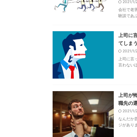
2021/1
会社で老
験談であふ
上司に
てしま
2021/1
上司に言
言わないほ
上司が
職先の
2021/1
なんだか
ジがありま