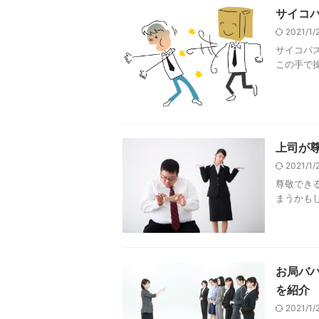
サイコ
2021/1
サイコパ
この手で操
上司が
2021/1
尊敬でき
まうかもし
お局バ
を紹介
2021/1