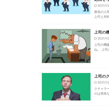
2021/1
最低の人
上司と対峙
上司の
2021/1
上司の機
ね。 上司
上司の
2021/1
クチャラ
のは簡単な