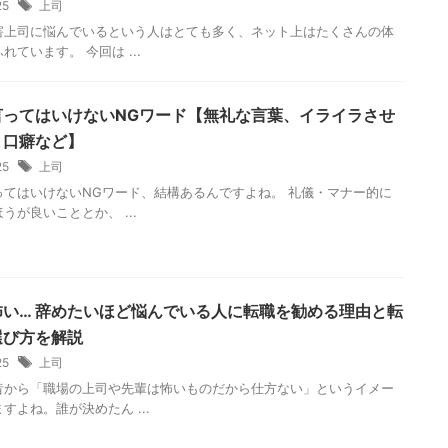
/25
上司
害上司に悩んでいるという人はとても多く、ネット上はたくさんの体
れています。 今回は ...
言ってはいけないNGワード【無礼な言葉、イライラさせ
う口癖など】
/25
上司
ってはいけないNGワード、結構あるんですよね。 礼儀・マナー的に
うが良いこととか、 ...
怖い… 辞めたいほど悩んでいる人に転職を勧める理由と転
選び方を解説
/25
上司
昔から「職場の上司や先輩は怖いものだから仕方ない」というイメー
すよね。誰が決めたん ...