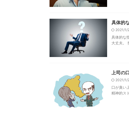
具体的
2021/1
具体的な
大丈夫。 
上司の
2021/1
口が臭い
精神的スト