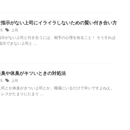
な指示がない上司にイライラしないための賢い付き合い方
/25
上司
指示がない上司と付き合うには、相手の心理を知ること！ そうすれば
指示できない上司と ...
口臭や体臭がキツいときの対処法
/25
上司
上司とか体臭がきつい上司とか、職場にいるだけで辛いですよねえ。
レスがたまりにたまり ...