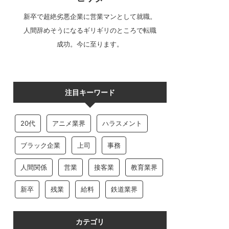
新卒で超絶劣悪企業に営業マンとして就職。
人間辞めそうになるギリギリのところで転職
成功。今に至ります。
注目キーワード
20代
アニメ業界
ハラスメント
ブラック企業
上司
事務
人間関係
営業
接客業
教育業界
新卒
残業
給料
鉄道業界
カテゴリ