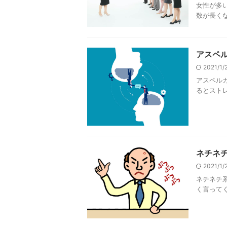
女性が多
数が長くな
アスペ
2021/1
アスペル
るとストレ
ネチネ
2021/1
ネチネチ
く言ってく