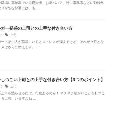
い職場に高確率でいる厄介者、お局ババア。特に事務系などの勤続年
りがちな部署には、も ...
ルガー疑惑の上司との上手な付き合い方
/25
上司
ガーっぽい人が職場にいるとストレスが溜まるけど、それが上司とな
スはさらに増えます。 ...
チしつこい上司との上手な付き合い方【3つのポイント】
/25
上司
系上司を黙らせるには、行動あるのみ！ ネチネチ細かいことをしつこ
る上司、いますよね ...