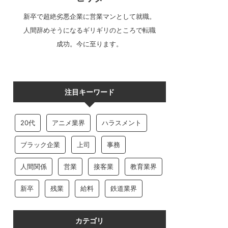
新卒で超絶劣悪企業に営業マンとして就職。
人間辞めそうになるギリギリのところで転職
成功。今に至ります。
注目キーワード
20代
アニメ業界
ハラスメント
ブラック企業
上司
事務
人間関係
営業
接客業
教育業界
新卒
残業
給料
鉄道業界
カテゴリ