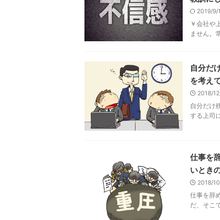
2019/9
￥会社や
ません。常
自分だ
を考え
2018/1
自分だけ
する上司に
仕事を
いとき
2018/1
仕事を辞
だ、そこで