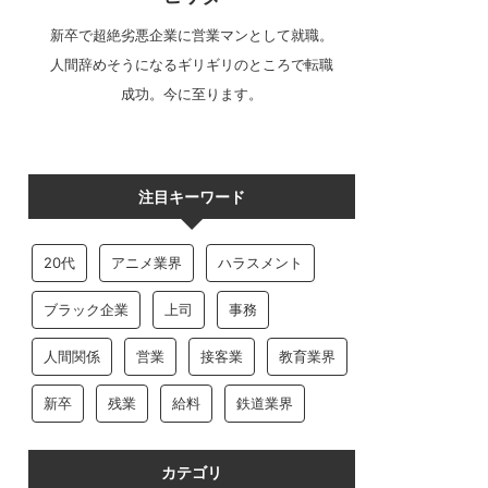
新卒で超絶劣悪企業に営業マンとして就職。
人間辞めそうになるギリギリのところで転職
成功。今に至ります。
注目キーワード
20代
アニメ業界
ハラスメント
ブラック企業
上司
事務
人間関係
営業
接客業
教育業界
新卒
残業
給料
鉄道業界
カテゴリ