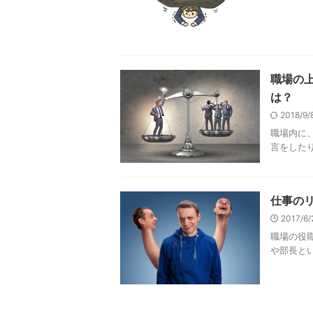
職場の
は？
2018/9
職場内に
言をしたり
仕事の
2017/6
職場の役
や部長とい