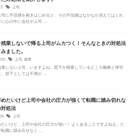
/15
上司
上司に不信感を抱きはじめると、その不信感はなかなか消えてはくれ
に心の中に会社や上司 ...
け残業しないで帰る上司がムカつく！そんなときの対処法
てみました。
2/25
上司
,
残業
残業しない上司、いますよね。部下が残業しているところ颯爽と帰宅
、部下としては不満が ...
辞めたいけど上司や会社の圧力が強くて転職に踏み切れな
の対処法
0/9
上司
めたいけど、上司や会社の圧力が強い！ よくあることですよねえ。た
転職に踏み出せなく ...