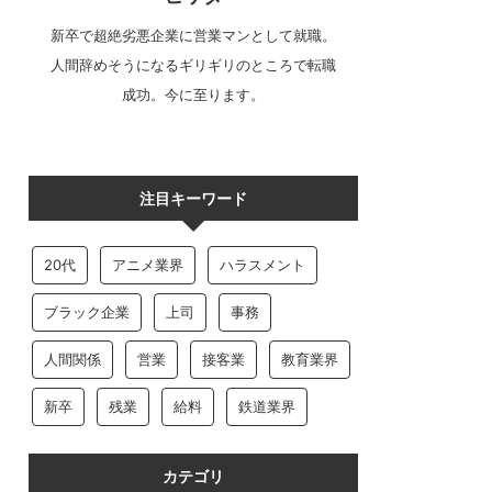
新卒で超絶劣悪企業に営業マンとして就職。
人間辞めそうになるギリギリのところで転職
成功。今に至ります。
注目キーワード
20代
アニメ業界
ハラスメント
ブラック企業
上司
事務
人間関係
営業
接客業
教育業界
新卒
残業
給料
鉄道業界
カテゴリ