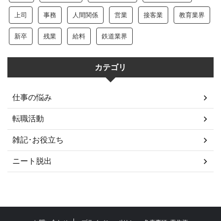
上司
事務
人間関係
営業
接客業
教育業界
新卒
残業
給料
鉄道業界
カテゴリ
仕事の悩み
転職活動
雑記･お役立ち
ニート脱出