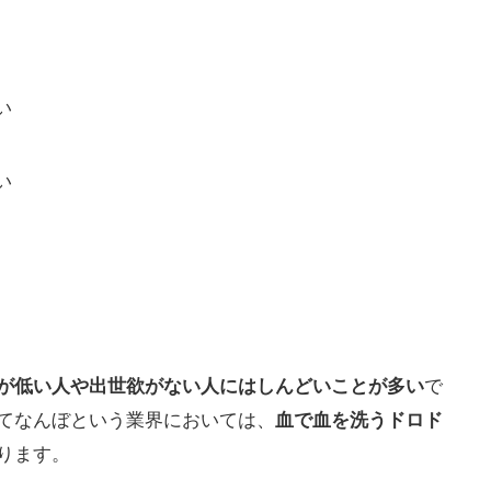
い
い
が低い人や出世欲がない人にはしんどいことが多い
で
てなんぼという業界においては、
血で血を洗うドロド
ります。