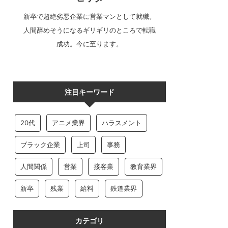
新卒で超絶劣悪企業に営業マンとして就職。
人間辞めそうになるギリギリのところで転職
成功。今に至ります。
注目キーワード
20代
アニメ業界
ハラスメント
ブラック企業
上司
事務
人間関係
営業
接客業
教育業界
新卒
残業
給料
鉄道業界
カテゴリ