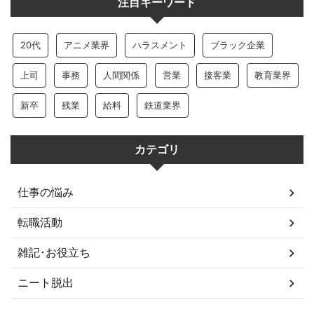
注目キーワード
20代
アニメ業界
ハラスメント
ブラック企業
上司
事務
人間関係
営業
接客業
教育業界
新卒
残業
給料
鉄道業界
カテゴリ
仕事の悩み
転職活動
雑記･お役立ち
ニート脱出