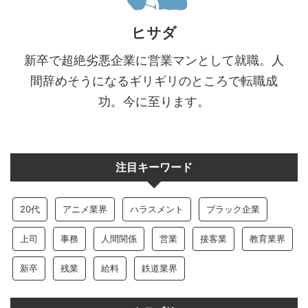
ヒサダ
新卒で超絶劣悪企業に営業マンとして就職。人
間辞めそうになるギリギリのところで転職成
功。今に至ります。
注目キーワード
20代
アニメ業界
ハラスメント
ブラック企業
上司
事務
人間関係
営業
接客業
教育業界
新卒
残業
給料
鉄道業界