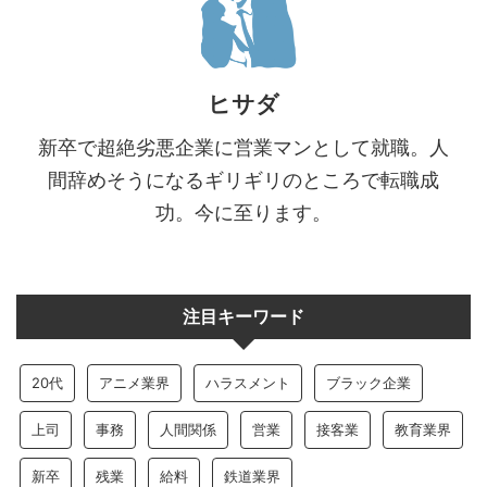
ヒサダ
新卒で超絶劣悪企業に営業マンとして就職。人
間辞めそうになるギリギリのところで転職成
功。今に至ります。
注目キーワード
20代
アニメ業界
ハラスメント
ブラック企業
上司
事務
人間関係
営業
接客業
教育業界
新卒
残業
給料
鉄道業界