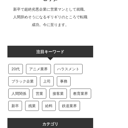
新卒で超絶劣悪企業に営業マンとして就職。
人間辞めそうになるギリギリのところで転職
成功。今に至ります。
注目キーワード
20代
アニメ業界
ハラスメント
ブラック企業
上司
事務
人間関係
営業
接客業
教育業界
新卒
残業
給料
鉄道業界
カテゴリ