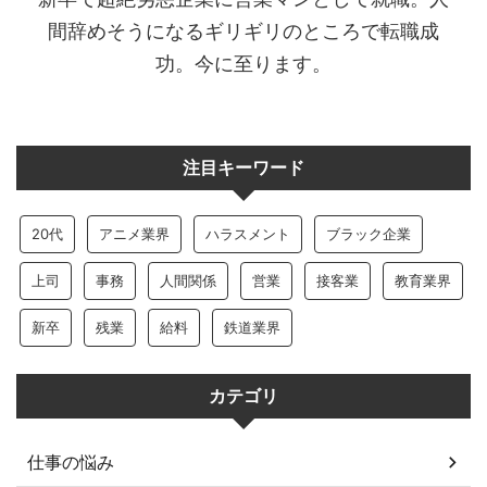
間辞めそうになるギリギリのところで転職成
功。今に至ります。
注目キーワード
20代
アニメ業界
ハラスメント
ブラック企業
上司
事務
人間関係
営業
接客業
教育業界
新卒
残業
給料
鉄道業界
カテゴリ
仕事の悩み