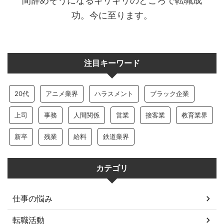
間辞めそうになるギリギリのところで転職成
功。今に至ります。
注目キーワード
20代
アニメ業界
ハラスメント
ブラック企業
上司
事務
人間関係
営業
接客業
教育業界
新卒
残業
給料
鉄道業界
カテゴリ
仕事の悩み
転職活動