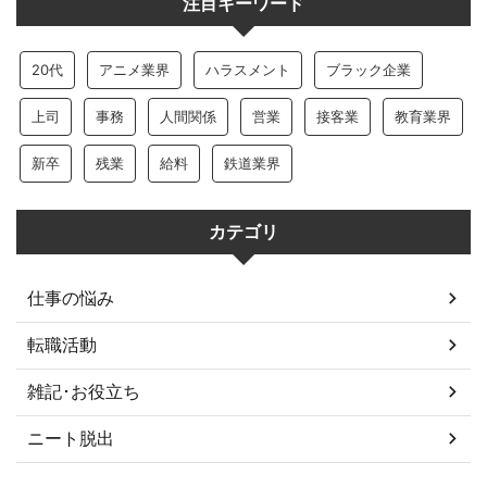
注目キーワード
20代
アニメ業界
ハラスメント
ブラック企業
上司
事務
人間関係
営業
接客業
教育業界
新卒
残業
給料
鉄道業界
カテゴリ
仕事の悩み
転職活動
雑記･お役立ち
ニート脱出