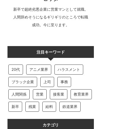
新卒で超絶劣悪企業に営業マンとして就職。
人間辞めそうになるギリギリのところで転職
成功。今に至ります。
注目キーワード
20代
アニメ業界
ハラスメント
ブラック企業
上司
事務
人間関係
営業
接客業
教育業界
新卒
残業
給料
鉄道業界
カテゴリ