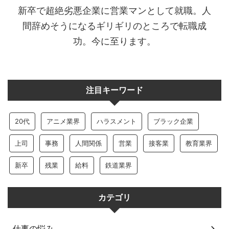
新卒で超絶劣悪企業に営業マンとして就職。人
間辞めそうになるギリギリのところで転職成
功。今に至ります。
注目キーワード
20代
アニメ業界
ハラスメント
ブラック企業
上司
事務
人間関係
営業
接客業
教育業界
新卒
残業
給料
鉄道業界
カテゴリ
仕事の悩み