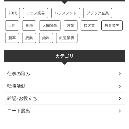
20代
アニメ業界
ハラスメント
ブラック企業
上司
事務
人間関係
営業
接客業
教育業界
新卒
残業
給料
鉄道業界
カテゴリ
仕事の悩み
転職活動
雑記･お役立ち
ニート脱出