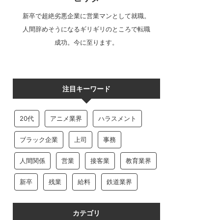
新卒で超絶劣悪企業に営業マンとして就職。
人間辞めそうになるギリギリのところで転職
成功。今に至ります。
注目キーワード
20代
アニメ業界
ハラスメント
ブラック企業
上司
事務
人間関係
営業
接客業
教育業界
新卒
残業
給料
鉄道業界
カテゴリ