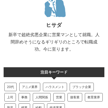
ヒサダ
新卒で超絶劣悪企業に営業マンとして就職。人
間辞めそうになるギリギリのところで転職成
功。今に至ります。
注目キーワード
20代
アニメ業界
ハラスメント
ブラック企業
上司
事務
人間関係
営業
接客業
教育業界
新卒
残業
給料
鉄道業界