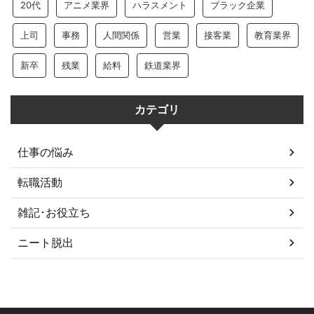
20代
アニメ業界
ハラスメント
ブラック企業
上司
事務
人間関係
営業
接客業
教育業界
新卒
残業
給料
鉄道業界
カテゴリ
仕事の悩み
転職活動
雑記･お役立ち
ニート脱出