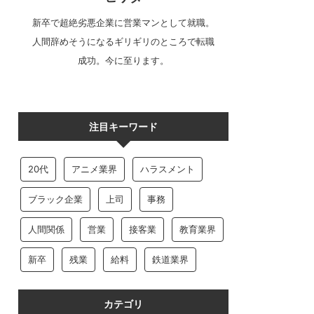
新卒で超絶劣悪企業に営業マンとして就職。
人間辞めそうになるギリギリのところで転職
成功。今に至ります。
注目キーワード
20代
アニメ業界
ハラスメント
ブラック企業
上司
事務
人間関係
営業
接客業
教育業界
新卒
残業
給料
鉄道業界
カテゴリ