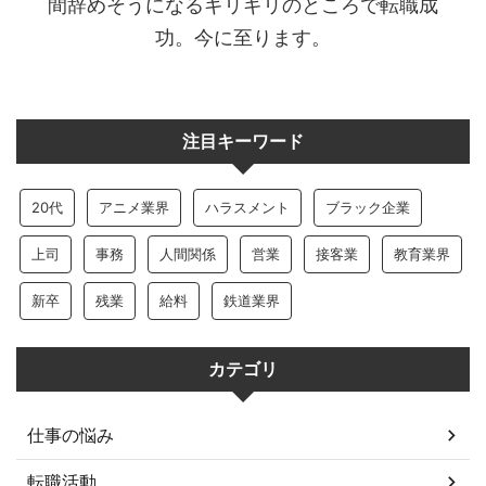
間辞めそうになるギリギリのところで転職成
功。今に至ります。
注目キーワード
20代
アニメ業界
ハラスメント
ブラック企業
上司
事務
人間関係
営業
接客業
教育業界
新卒
残業
給料
鉄道業界
カテゴリ
仕事の悩み
転職活動