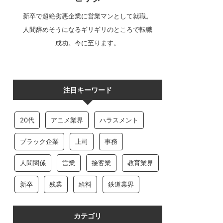
新卒で超絶劣悪企業に営業マンとして就職。
人間辞めそうになるギリギリのところで転職
成功。今に至ります。
注目キーワード
20代
アニメ業界
ハラスメント
ブラック企業
上司
事務
人間関係
営業
接客業
教育業界
新卒
残業
給料
鉄道業界
カテゴリ