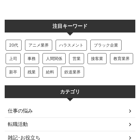
注目キーワード
20代
アニメ業界
ハラスメント
ブラック企業
上司
事務
人間関係
営業
接客業
教育業界
新卒
残業
給料
鉄道業界
カテゴリ
仕事の悩み
転職活動
雑記･お役立ち